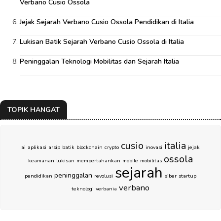
Verbano Cusio Ossola
Jejak Sejarah Verbano Cusio Ossola Pendidikan di Italia
Lukisan Batik Sejarah Verbano Cusio Ossola di Italia
Peninggalan Teknologi Mobilitas dan Sejarah Italia
TOPIK HANGAT
cusio
italia
ai
aplikasi
arsip
batik
blockchain
crypto
inovasi
jejak
ossola
keamanan
lukisan
mempertahankan
mobile
mobilitas
sejarah
peninggalan
pendidikan
revolusi
siber
startup
verbano
teknologi
verbania