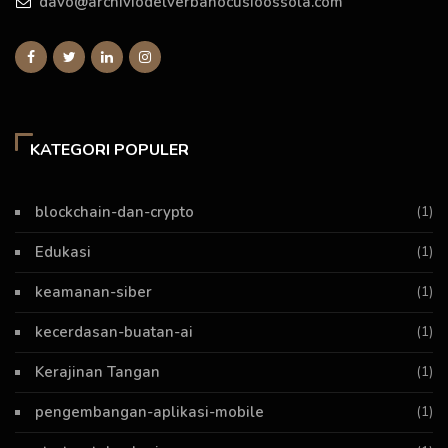
davo@archiviodelverbanocusioossola.com
KATEGORI POPULER
blockchain-dan-crypto
(1)
Edukasi
(1)
keamanan-siber
(1)
kecerdasan-buatan-ai
(1)
Kerajinan Tangan
(1)
pengembangan-aplikasi-mobile
(1)