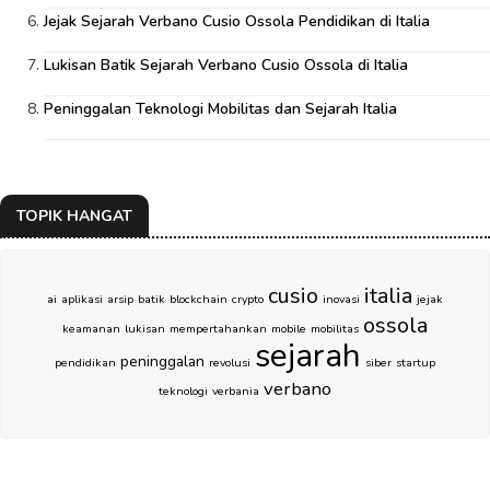
Jejak Sejarah Verbano Cusio Ossola Pendidikan di Italia
Lukisan Batik Sejarah Verbano Cusio Ossola di Italia
Peninggalan Teknologi Mobilitas dan Sejarah Italia
TOPIK HANGAT
cusio
italia
ai
aplikasi
arsip
batik
blockchain
crypto
inovasi
jejak
ossola
keamanan
lukisan
mempertahankan
mobile
mobilitas
sejarah
peninggalan
pendidikan
revolusi
siber
startup
verbano
teknologi
verbania